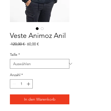
Veste Animoz Anil
Standardpreis
Sale-
 120,00 € 
60,00 €
Preis
Taille
*
Anzahl
*
In den Warenkorb