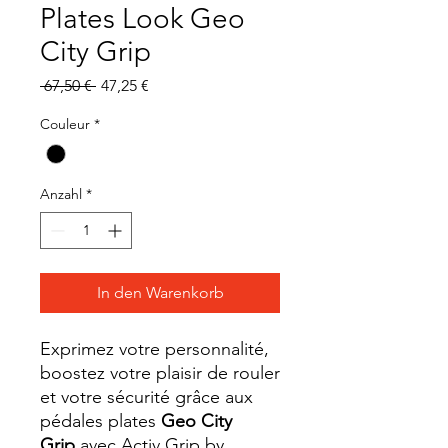
Plates Look Geo
City Grip
Standardpreis
Sale-
 67,50 € 
47,25 €
Preis
Couleur
*
Anzahl
*
In den Warenkorb
Exprimez votre personnalité,
boostez votre plaisir de rouler
et votre sécurité grâce aux
pédales plates
Geo City
Grip
avec Activ Grip by