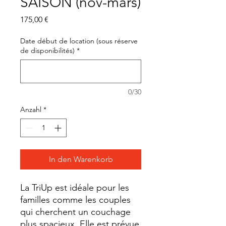
SAISON (nov-mars)
Preis
175,00 €
Date début de location (sous réserve
de disponibilités)
*
0/30
Anzahl
*
In den Warenkorb
La TriUp est idéale pour les
familles comme les couples
qui cherchent un couchage
plus spacieux. Elle est prévue