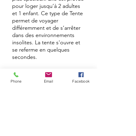
pour loger jusqu’à 2 adultes
et 1 enfant. Ce type de Tente
permet de voyager
différemment et de s’arrêter
dans des environnements
insolites. La tente s'ouvre et
se referme en quelques
secondes.
Votre voiture doit être
équipée de barres de toit
Phone
Email
Facebook
pouvant supporter (Duö :
55kg / TriUp : 63 kg) et être
distante l’une de l’autre de 70
cm minimum et 1m25
maximum.
Départ Location: à partir de