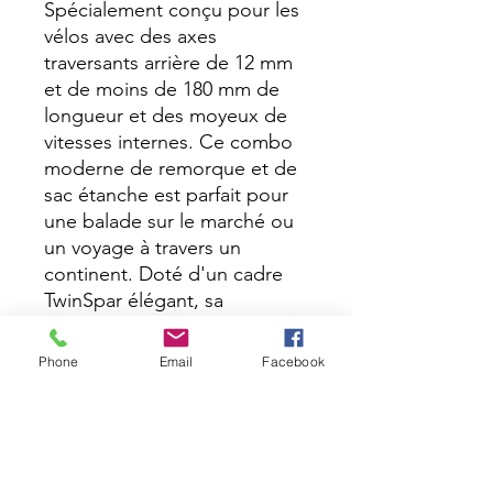
Spécialement conçu pour les
vélos avec des axes
traversants arrière de 12 mm
et de moins de 180 mm de
longueur et des moyeux de
vitesses internes. Ce combo
moderne de remorque et de
sac étanche est parfait pour
une balade sur le marché ou
un voyage à travers un
continent. Doté d'un cadre
TwinSpar élégant, sa
conception en alliage léger
mais robuste gère toutes les
Phone
Email
Facebook
charges en gardant un
comportement stable sur
route. Les fixations rapides
SlideLock permettent au
cycliste d'attacher ou de