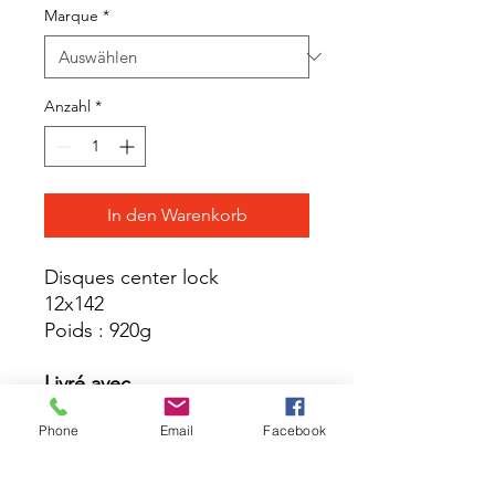
Marque
*
Anzahl
*
In den Warenkorb
Disques center lock
12x142
Poids : 920g
Livré avec
Guide utilisateur
Phone
Email
Facebook
Valve UST non montée sur
la roue
Adaptateurs axe avant: