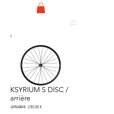
KSYRIUM S DISC /
arrière
Standardpreis
Sale-
 270,00 € 
230,00 €
Preis