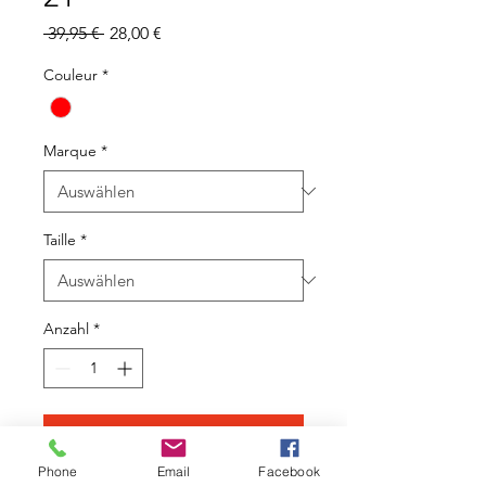
Standardpreis
Sale-
 39,95 € 
28,00 €
Preis
Couleur
*
Marque
*
Taille
*
Anzahl
*
In den Warenkorb
Phone
Email
Facebook