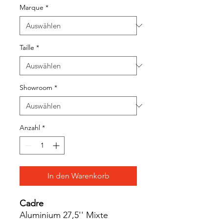
Marque
*
Taille
*
Showroom
*
Anzahl
*
In den Warenkorb
Cadre
Aluminium 27,5'' Mixte