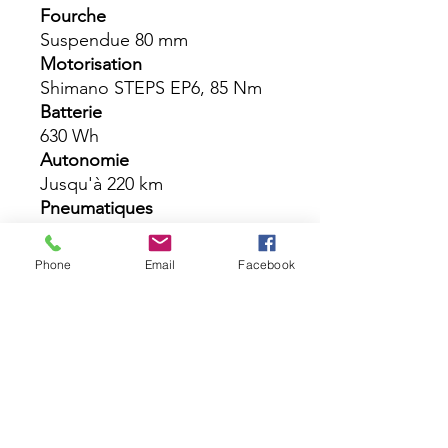
Fourche
Suspendue 80 mm
Motorisation
Shimano STEPS EP6, 85 Nm
Batterie
630 Wh
Autonomie
Jusqu'à 220 km
Pneumatiques
Schwalbe Hurricane 27,5 x
2,1''
Phone
Email
Facebook
Transmission
Shimano Cues 9V
Pédalier
Shimano 38 dents
Cassette
Shimano 9V (11-32)
Selle
Royale Essenza