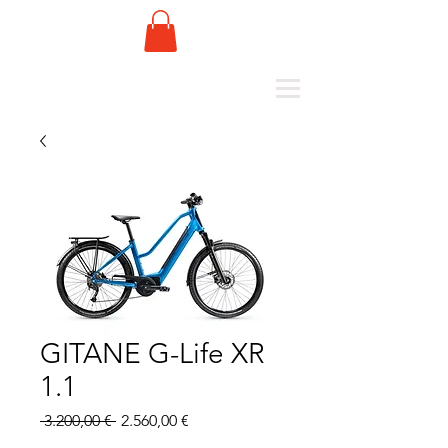
GITANE G-Life XR
1.1
Standardpreis
Sale-
 3.200,00 € 
2.560,00 €
Preis