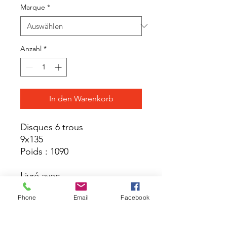
Marque
*
Anzahl
*
In den Warenkorb
Disques 6 trous
9x135
Poids : 1090
Livré avec
Phone
Email
Facebook
Blocage rapide niveau 1
Guide utilisateur
Fond de jante non monté