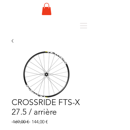
CROSSRIDE FTS-X
27.5 / arrière
Standardpreis
Sale-
 169,00 € 
144,00 €
Preis