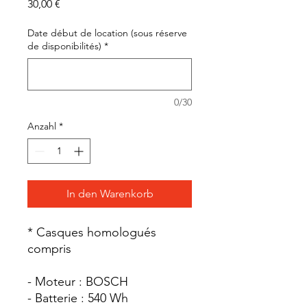
Preis
30,00 €
Date début de location (sous réserve
de disponibilités)
*
0/30
Anzahl
*
In den Warenkorb
​* Casques homologués
compris
- Moteur : BOSCH
- Batterie : 540 Wh