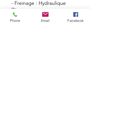
- Freinage : Hydraulique
Disque
Phone
Email
Facebook
GITANE E-Verso
L >180
KTM MACINA Ride
L165-185
HAIBIKE - TREKKING 3 LOW
L 175-190
M 165-180
S 155-170
Modèle junior
à partir de
1m20 jusqu'à 1m40.