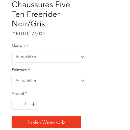
Chaussures Five
Ten Freerider
Noir/Gris
Standardpreis
Sale-
 110,00 € 
77,00 €
Preis
Marque
*
Pointure
*
Anzahl
*
In den Warenkorb